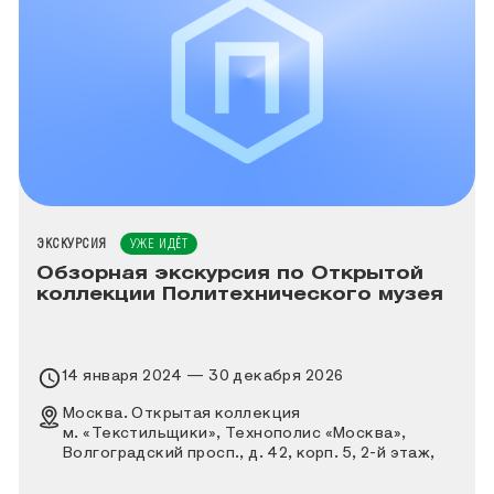
ТИП МЕРОПРИЯТИЯ
ЭКСКУРСИЯ
УЖЕ ИДЁТ
Обзорная экскурсия по Открытой
коллекции Политехнического музея
Время проведения выставки
14 января 2024 — 30 декабря 2026
Место проведения выставки
Москва. Открытая коллекция
м. «Текстильщики», Технополис «Москва»,
Волгоградский просп., д. 42, корп. 5, 2-й этаж,
вход через КПП № 7 и КПП № 1 по заранее
оформленному пропуску, далее вход «А»