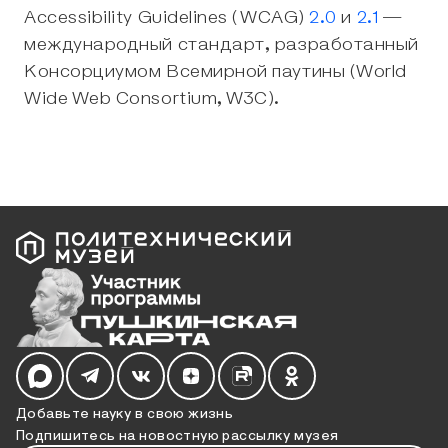
Accessibility Guidelines (WCAG)
2.0
и
2.1
—
международный стандарт, разработанный
Консорциумом Всемирной паутины (World
Wide Web Consortium, W3C).
Мы в социальных сетях
Добавьте науку в свою жизнь
Подпишитесь на новостную рассылку музея