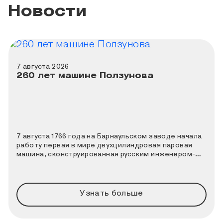
Новости
7 августа 2026
260 лет машине Ползунова
7 августа 1766 года на Барнаульском заводе начала
работу первая в мире двухцилиндровая паровая
машина, сконструированная русским инженером-
теплотехником Иваном Ивановичем Ползуновым. К
этой дате Политехнический музей совместно с
порталом «Узнай Москву» подготовили новый
познавательный квиз.
Узнать больше