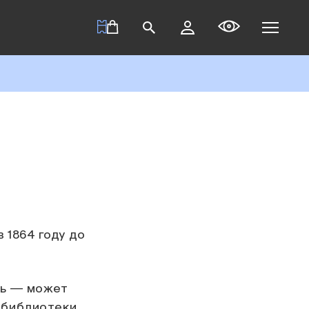
 1864 году до
ль — может
й библиотеки