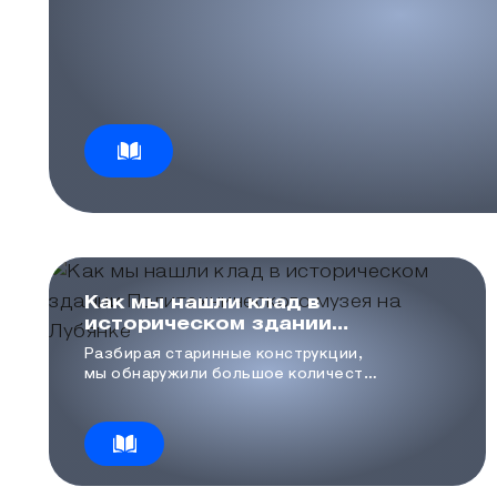
Как мы нашли клад в
историческом здании
Политехнического музея
Разбирая старинные конструкции,
на Лубянке
мы обнаружили большое количество
изданий, складированных в нишах
стен.