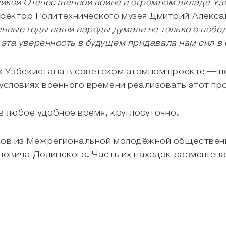
ликой Отечественной войне и огромном вкладе У
иректор Политехнического музея Дмитрий Алекс
енные годы наши народы думали не только о побе
И эта уверенность в будущем придавала нам сил в
х Узбекистана в советском атомном проекте — по
 условиях военного времени реализовать этот пр
в любое удобное время, круглосуточно.
иков из Межрегиональной молодёжной обществен
ловича Долинского. Часть их находок размещена