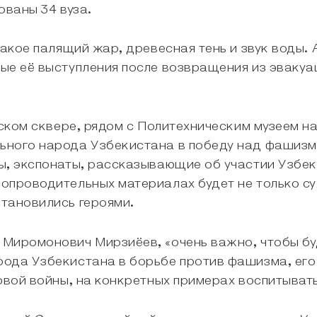
рованы 34 вуза.
акое палящий жар, древесная тень и звук воды. 
ые её выступления после возвращения из эваку
нском сквере, рядом с Политехническим музеем н
ного народа Узбекистана в победу над фашизмом
ы, экспонаты, рассказывающие об участии Узбек
проводительных материалах будет не только сух
тановились героями.
Миромонович Мирзиёев, «очень важно, чтобы бу
ода Узбекистана в борьбе против фашизма, его 
овой войны, на конкретных примерах воспитыват