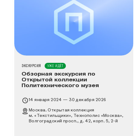
ТИП МЕРОПРИЯТИЯ
ЭКСКУРСИЯ
УЖЕ ИДЁТ
Обзорная экскурсия по
Открытой коллекции
Политехнического музея
Время проведения выставки
14 января 2024 — 30 декабря 2026
Место проведения выставки
Москва. Открытая коллекция
м. «Текстильщики», Технополис «Москва»,
Волгоградский просп., д. 42, корп. 5, 2-й
этаж, вход через КПП № 7 и КПП № 1 по
заранее оформленному пропуску, далее