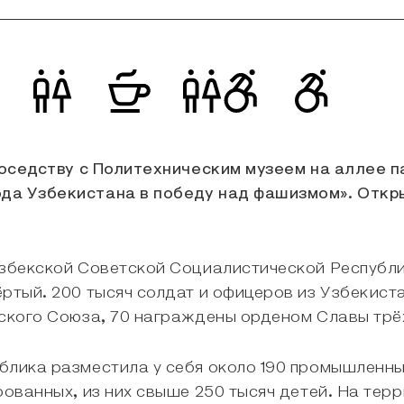
 соседству с Политехническим музеем на аллее 
да Узбекистана в победу над фашизмом». Откр
Узбекской Советской Социалистической Республ
ёртый. 200 тысяч солдат и офицеров из Узбекис
тского Союза, 70 награждены орденом Славы трё
блика разместила у себя около 190 промышленн
ированных, из них свыше 250 тысяч детей. На те