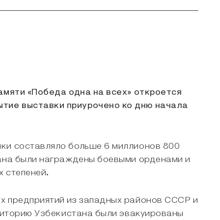
памяти «Победа одна на всех» откроется
ытие выставки приурочено ко дню начала
ики составляло больше 6 миллионов 800
тана были награждены боевыми орденами и
х степеней.
ых предприятий из западных районов СССР и
рриторию Узбекистана были эвакуированы