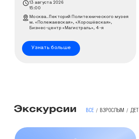
Время проведения выставки
13 августа 2026
15:00
Место проведения выставки
Москва. Лекторий Политехнического музея
м. «Полежаевская», «Хорошёвская»,
Бизнес-центр «Магистраль», 4-я
Магистральная улица, дом 11, строение 2
Узнать больше
Экскурсии
ВСЕ
ВЗРОСЛЫМ
ДЕ