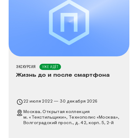
ТИП МЕРОПРИЯТИЯ
ЭКСКУРСИЯ
УЖЕ ИДЁТ
Жизнь до и после смартфона
Время проведения выставки
22 июля 2022 — 30 декабря 2026
Место проведения выставки
Москва. Открытая коллекция
м. «Текстильщики», Технополис «Москва»,
Волгоградский просп., д. 42, корп. 5, 2-й
этаж, вход через КПП № 7 и КПП № 1 по
заранее оформленному пропуску, далее