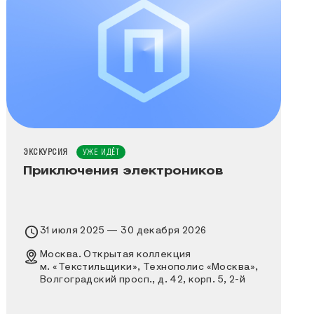
ТИП МЕРОПРИЯТИЯ
ЭКСКУРСИЯ
УЖЕ ИДЁТ
Приключения электроников
Время проведения выставки
31 июля 2025 — 30 декабря 2026
Место проведения выставки
Москва. Открытая коллекция
м. «Текстильщики», Технополис «Москва»,
Волгоградский просп., д. 42, корп. 5, 2-й
этаж, вход через КПП № 7 и КПП № 1 по
заранее оформленному пропуску, далее