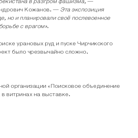
збекистана в разгром фашизма,
—
андрович Кожанов. —
Эта экспозиция
де, но и планировали своё послевоенное
 борьбе с врагом»
.
иске урановых руд и пуске Чирчикского
оект было чрезвычайно сложно.
ной организации «Поисковое объединение
 в витринах на выставке.