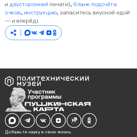
и
двусторонней
печати),
бланк подсчёта
очков
,
инструкцию
, запаситесь вкусной едой
— и вперёд!
Мы в социальных сетях
Добавьте науку в свою жизнь