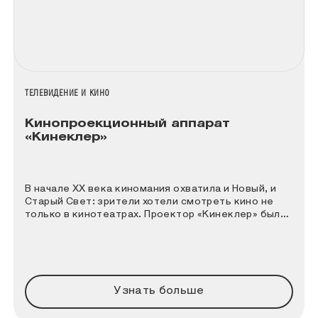
НАЗВАНИЕ КОЛЛЕКЦИИ
ТЕЛЕВИДЕНИЕ И КИНО
Кинопроекционный аппарат
«Кинеклер»
В начале XX века киномания охватила и Новый, и
Старый Свет: зрители хотели смотреть кино не
только в кинотеатрах. Проектор «Кинеклер» был
предназначен для гостиных, но американская
реклама превозносила его и как самый удобный
переносной аппарат для школ, больниц и
общественных учреждений.
Узнать больше