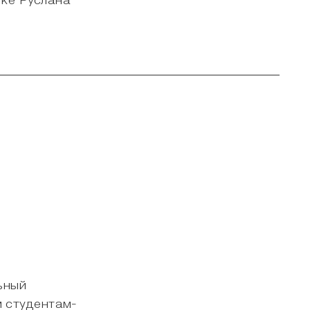
жке Руслана
ьный
м студентам-