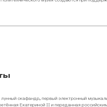
 Политехнического музея создаются при поддер
ты
й лунный скафандр, первый электронный музыкал
ретённая Екатериной II и переданная российски