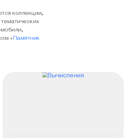
ются коллекции,
 тематических
омобили,
сом «
Памятник