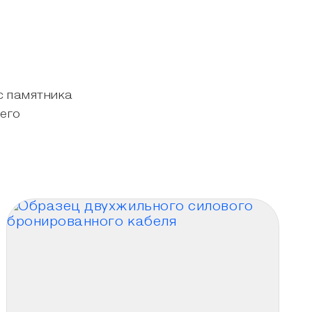
с памятника
сего