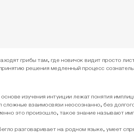
аходят грибы там, где новичок видит просто лис
к принятию решения медленный процесс сознатель
 основе изучения интуиции лежат понятия имплиц
ил сложные взаимосвязи неосознанно, без долгог
менно это произошло, такое знание называют и
бегло разговаривает на родном языке, умеет спр