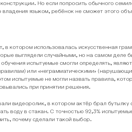
конструкции. Но если попросить обычного семил
 владения языком, ребёнок не сможет этого объ
т, в котором использовалась искусственная гра
торые выглядели случайными, но на самом деле 
 обучения испытуемые смогли определять, являю
правилам) или «неграмматическими» (нарушающи
этом испытуемые не могли назвать правила, кот
новывались при принятии решения.
али видеоролик, в котором актёр брал бутылку с
ивать воду в стакан. С точностью 92,3% испытуе
нить, почему сделали такой выбор.