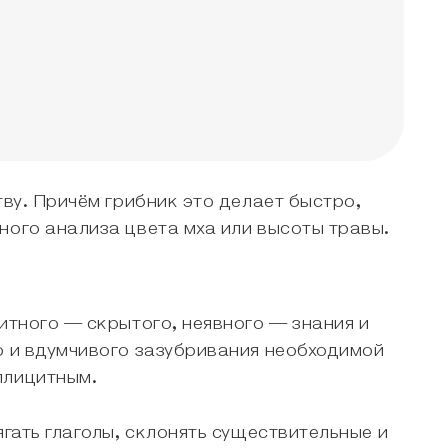
тву. Причём грибник это делает быстро,
ного анализа цвета мха или высоты травы.
итного — скрытого, неявного — знания и
о и вдумчивого зазубривания необходимой
мплицитным.
ягать глаголы, склонять существительные и