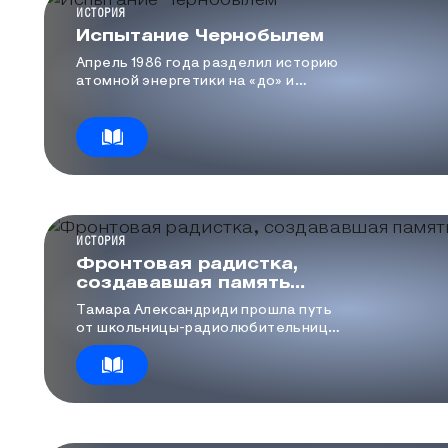
КАТЕГОРИЯ МЕДИА
ИСТОРИЯ
Испытание Чернобылем
Апрель 1986 года разделил историю
атомной энергетики на «до» и
«после»
КАТЕГОРИЯ МЕДИА
ИСТОРИЯ
Фронтовая радистка,
создававшая память
первых ЭВМ
Тамара Александриди прошла путь
от школьницы-радиолюбительницы
до профессора МАДИ. Фронтовая
радистка после войны входила в
группу разработчиков первых
отечественных электронно-
вычислительных машин, отвечая за
оперативную память.