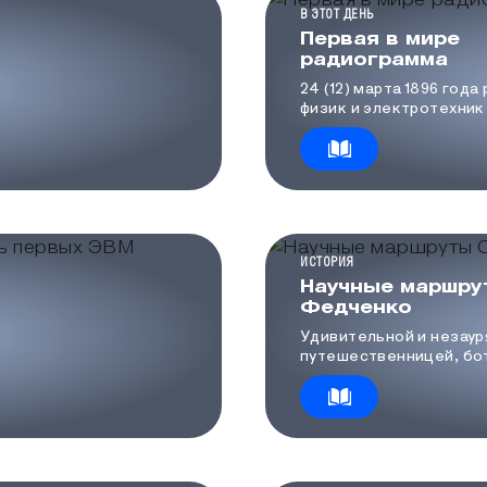
КАТЕГОРИЯ МЕДИА
В ЭТОТ ДЕНЬ
Первая в мире
радиограмма
24 (12) марта 1896 года
физик и электротехник
Попов и его ассистент
передали первую в мир
радиограмму.
КАТЕГОРИЯ МЕДИА
ИСТОРИЯ
Научные маршру
Федченко
Удивительной и незау
путешественницей, бо
одной из самых приме
женщин-учёных в исто
отечественной науки 
Ольга Александровна 