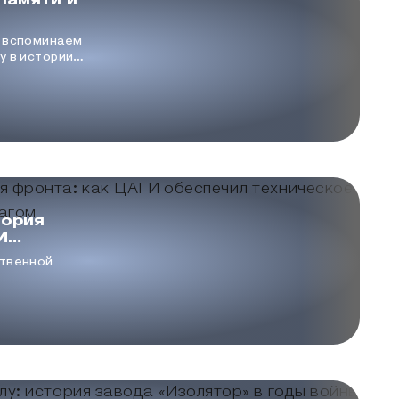
памяти и
ы вспоминаем
у в истории
ень в 1941
которая
й, разрушила
но не смогла
рода.
тория
И
ическое
ственной
над
й институт
на
ние новых