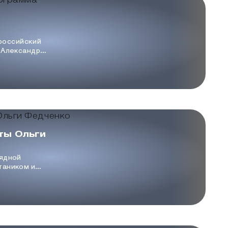
 российский
 Александр
 Пётр Рыбкин
е
ты Ольги
рядной
таником и
чательных
рии
— такой была
Федченко.