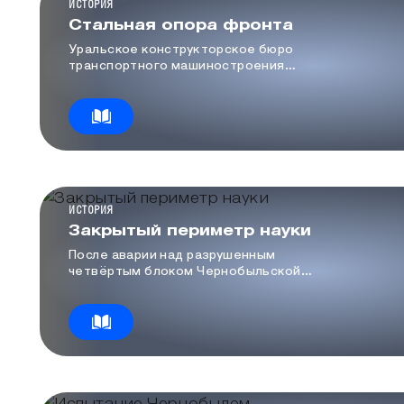
КАТЕГОРИЯ МЕДИА
ИСТОРИЯ
Стальная опора фронта
Уральское конструкторское бюро
транспортного машиностроения
родилось 85 лет назад, в первый
период Великой Отечественной
войны.
КАТЕГОРИЯ МЕДИА
ИСТОРИЯ
Закрытый периметр науки
После аварии над разрушенным
четвёртым блоком Чернобыльской
атомной электростанции в
кратчайшие сроки, с мая по ноябрь
1986 года, было возведено
надёжное укрытие.