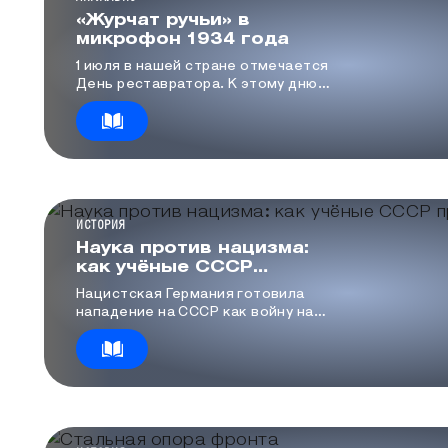
«Журчат ручьи» в
микрофон 1934 года
1 июля в нашей стране отмечается
День реставратора. К этому дню
специалисты отдела реставрации и
консервации Политехнического
музея восстановили уникальный
конденсаторный микрофон 1934
года и продемонстрировали его
возможности.
КАТЕГОРИЯ МЕДИА
ИСТОРИЯ
Наука против нацизма:
как учёные СССР
приближали Победу
Нацистская Германия готовила
нападение на СССР как войну на
уничтожение. В директивах
вермахта особое место отводилось
физической ликвидации советской
интеллигенции — учёных,
инженеров, конструкторов…