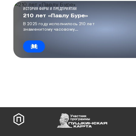
КАТЕГОРИЯ МЕДИА
ИСТОРИЯ ФИРМ И ПРЕДПРИЯТИЙ
210 лет «Павлу Буре»
В 2025 году исполнилось 210 лет
знаменитому часовому
предприятию России «Павелъ Буре».