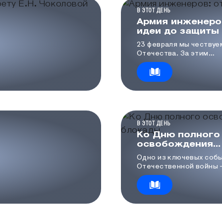
КАТЕГОРИЯ МЕДИА
В ЭТОТ ДЕНЬ
Армия инженеро
идеи до защиты
23 февраля мы чествуе
Отечества. За этим
словосочетанием вста
пехотинцев, моряков и 
есть и другие люди, ко
защищают нас своей и
мыслью, чертежами и р
КАТЕГОРИЯ МЕДИА
В ЭТОТ ДЕНЬ
Ко Дню полного
освобождения
Ленинграда от
Одно из ключевых соб
фашистской бл
Отечественной войны 
снятие 872-дневной б
Ленинграда, которое 
27 января 1944 года в 
операции «Январский г
день мы вспоминаем г
ленинградцев и защитн