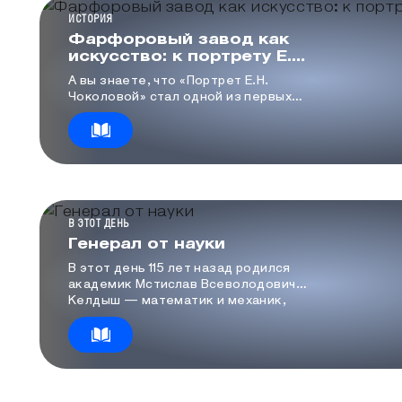
КАТЕГОРИЯ МЕДИА
ИСТОРИЯ
Фарфоровый завод как
искусство: к портрету Е.Н.
Чоколовой
А вы знаете, что «Портрет Е.Н.
Чоколовой» стал одной из первых
работ, принёсших славу художнику
Валентину Александровичу Серову?
Екатерина Николаевна Чоколова
была не просто музой, а ещё и
меценатом и успешной
предпринимательницей. Владелица
фарфорового завода первой в
КАТЕГОРИЯ МЕДИА
В ЭТОТ ДЕНЬ
России наладила массовый выпуск
электроизоляторов.
Генерал от науки
В этот день 115 лет назад родился
академик Мстислав Всеволодович
Келдыш — математик и механик,
организатор науки, родоначальник
использования ЭВМ в СССР, один из
идеологов и теоретиков советской
космической программы, трижды
Герой Социалистического Труда.