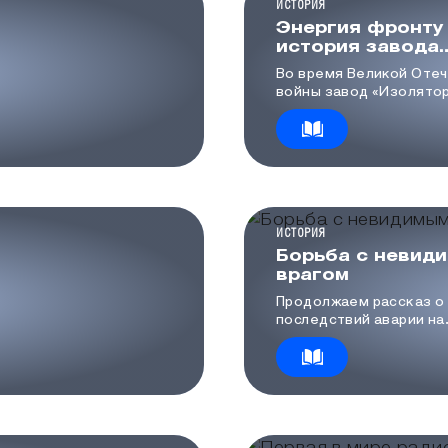
КАТЕГОРИЯ МЕДИА
ИСТОРИЯ
Энергия фронту 
история завода
«Изолятор» в г
Во время Великой Оте
войны завод «Изолято
единственное в стран
предприятие по произ
высоковольтных вводо
изоляторов — преврат
важнейший узел оборо
энергетической систе
КАТЕГОРИЯ МЕДИА
ИСТОРИЯ
Борьба с невид
врагом
Продолжаем рассказ о
последствий аварии на
Чернобыльской атомно
1986 году и работе учё
атомщиков по предот
масштабной катастроф