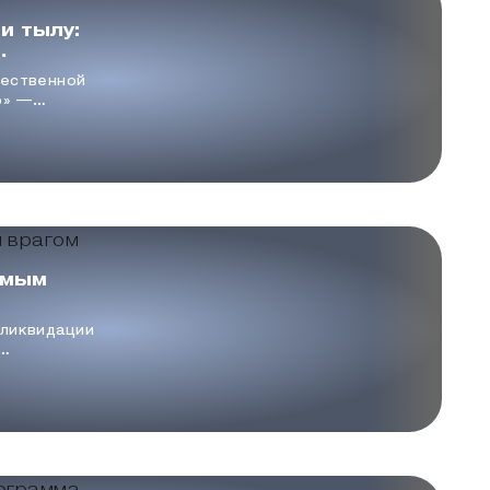
и тылу:
оды войны
чественной
р» —
е
водству
в и
ился в
нной и
мы СССР.
имым
 ликвидации
й станции в
ных-
вращению
ы.