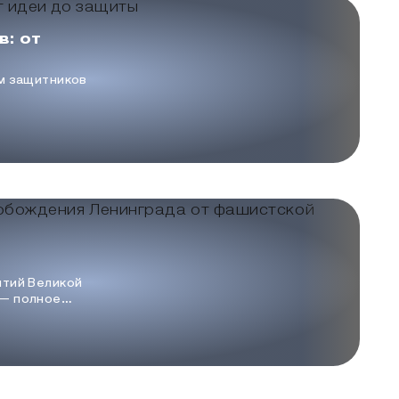
в: от
м защитников
ют образы
лётчиков. Но
торые
нженерной
асчётами.
ытий Великой
окады
— полное
локады
завершилось
результате
ром». В этот
ероических
иков города.