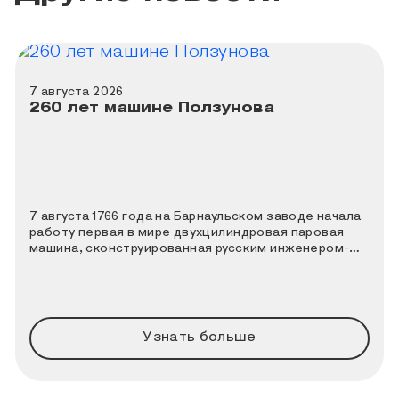
7 августа 2026
260 лет машине Ползунова
7 августа 1766 года на Барнаульском заводе начала
работу первая в мире двухцилиндровая паровая
машина, сконструированная русским инженером-
теплотехником Иваном Ивановичем Ползуновым. К
этой дате Политехнический музей совместно с
порталом «Узнай Москву» подготовили новый
познавательный квиз.
Узнать больше