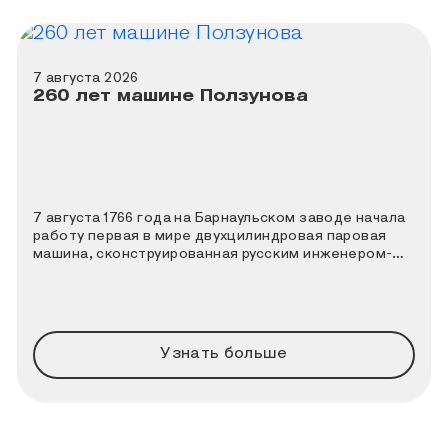
7 августа 2026
260 лет машине Ползунова
7 августа 1766 года на Барнаульском заводе начала
работу первая в мире двухцилиндровая паровая
машина, сконструированная русским инженером-
теплотехником Иваном Ивановичем Ползуновым. К
этой дате Политехнический музей совместно с
порталом «Узнай Москву» подготовили новый
познавательный квиз.
Узнать больше