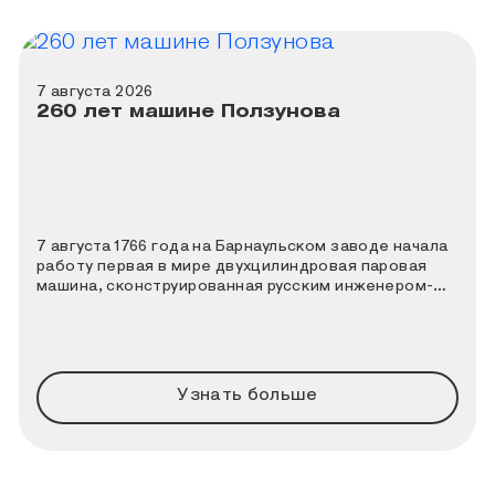
7 августа 2026
260 лет машине Ползунова
7 августа 1766 года на Барнаульском заводе начала
работу первая в мире двухцилиндровая паровая
машина, сконструированная русским инженером-
теплотехником Иваном Ивановичем Ползуновым. К
этой дате Политехнический музей совместно с
порталом «Узнай Москву» подготовили новый
познавательный квиз.
Узнать больше