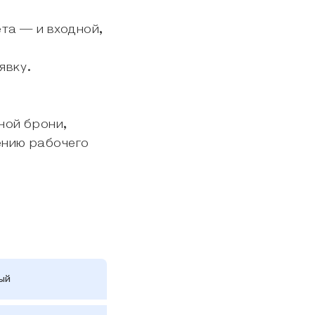
та — и входной,
явку.
ной брони,
ению рабочего
ный