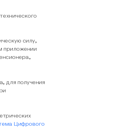
итехнического
ическую силу,
ом приложении
пенсионера,
, для получения
при
метрических
стема Цифрового