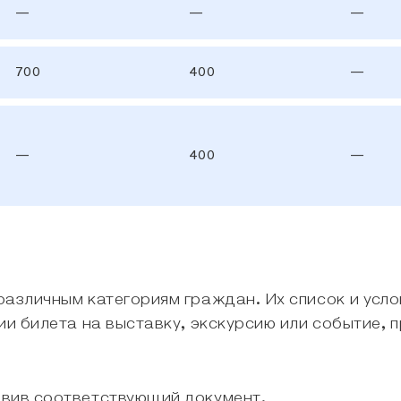
—
—
—
700
400
—
—
400
—
различным категориям граждан. Их список и усл
ии билета на выставку, экскурсию или событие,
явив соответствующий документ.