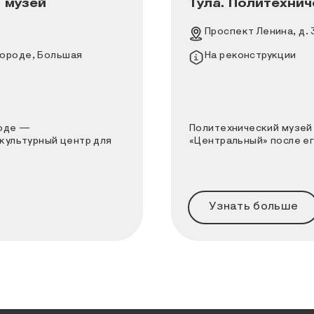
 музей
Тула. Политехнич
м Новгороде — многофункциональный научно-прос
Политехнический му
Адрес
Проспект Ленина, д. 
Информация о площа
городе, Большая
На реконструкции
роде —
Политехнический музей 
культурный центр для
«Центральный» после ег
Узнать больше