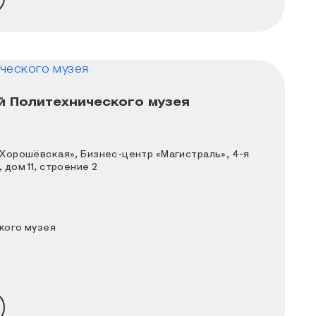
й Политехнического музея
 выставках.
ического музея
«Хорошёвская», Бизнес-центр «Магистраль», 4-я
 дом 11, строение 2
кого музея