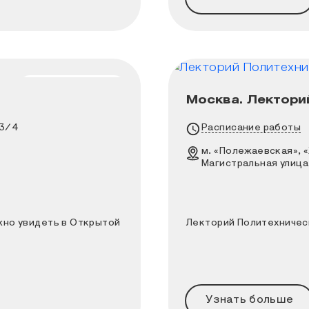
НА РЕКОНСТРУКЦИИ
Москва. Лектори
онаты можно увидеть в Открытой коллекции и на
Лекторий Политехн
 3/4
Расписание работы
Адрес
м. «Полежаевская», 
Магистральная улица,
жно увидеть в Открытой
Лекторий Политехничес
Узнать больше