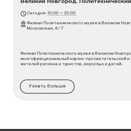
Великий Новгород. Политехнический
Филиал Политехнического музея в Велико
Расписание работы
Сегодня:
10:00 – 20:00
Адрес
Филиал Политехнического музея в Великом Нов
Московская, 8/7
Филиал Политехнического музея в Великом Новго
многофункциональный научно-просветительский и 
жителей региона и туристов, взрослых и детей.
Узнать больше