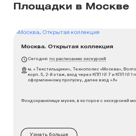
Площадки в Москве
Москва. Открытая коллекция
Фондохранилище музея, в которое с экск
Расписание работы
Сегодня:
по расписанию экскурсий
Адрес
м. «Текстильщики», Технополис «Москва», Волгог
корп. 5, 2-й этаж, вход через КПП № 7 и КПП № 1
оформленному пропуску, далее вход «А»
Фондохранилище музея, в которое с экскурсией м
Узнать больше