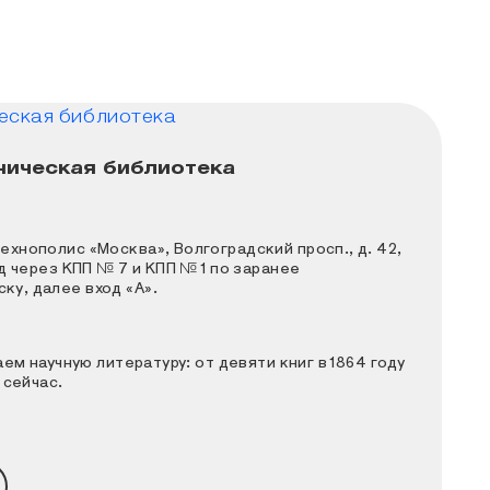
ническая библиотека
бираем научную литературу: от девяти книг в 186
ехнополис «Москва», Волгоградский просп., д. 42,
од через КПП № 7 и КПП № 1 по заранее
ку, далее вход «А».
ем научную литературу: от девяти книг в 1864 году
 сейчас.