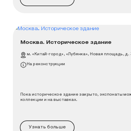
Москва. Историческое здание
Пока историческое здание закрыто, эксп
Адрес
м. «Китай-город», «Лубянка», Новая площадь, д.
Информация о площадке
На реконструкции
Пока историческое здание закрыто, экспонаты мо
коллекции и на выставках.
Узнать больше