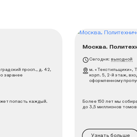
Москва. Политех
урсией может попасть каждый.
Более 150 лет мы со
Расписание работы
Сегодня:
выходной
Адрес
радский просп., д. 42,
м. «Текстильщики», Т
 по заранее
корп. 5, 2-й этаж, вх
оформленному пропус
ожет попасть каждый.
Более 150 лет мы собира
до 3,5 миллионов томов
Узнать больше