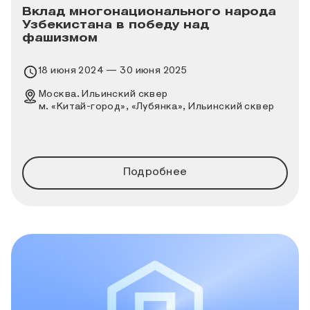
Вклад многонационального народа
Узбекистана в победу над
фашизмом
Время проведения выставки
18 июня 2024 — 30 июня 2025
Место проведения выставки
Москва. Ильинский сквер
м. «Китай-город», «Лубянка», Ильинский сквер
Подробнее