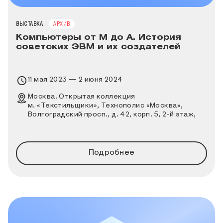
ТИП МЕРОПРИЯТИЯ
ВЫСТАВКА
АРХИВ
Компьютеры от М до А. История
советских ЭВМ и их создателей
Время проведения выставки
11 мая 2023 — 2 июня 2024
Место проведения выставки
Москва. Открытая коллекция
м. «Текстильщики», Технополис «Москва»,
Волгоградский просп., д. 42, корп. 5, 2-й этаж,
вход через КПП № 7 и КПП № 1 по заранее
оформленному пропуску, далее вход «А»
Подробнее