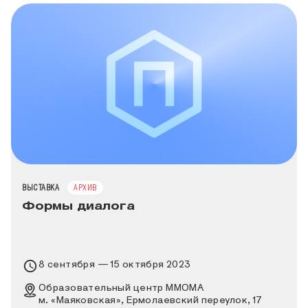
ТИП МЕРОПРИЯТИЯ
ВЫСТАВКА
АРХИВ
Формы диалога
Время проведения выставки
8 сентября — 15 октября 2023
Место проведения выставки
Образовательный центр MMOMA
м. «Маяковская», Ермолаевский переулок, 17