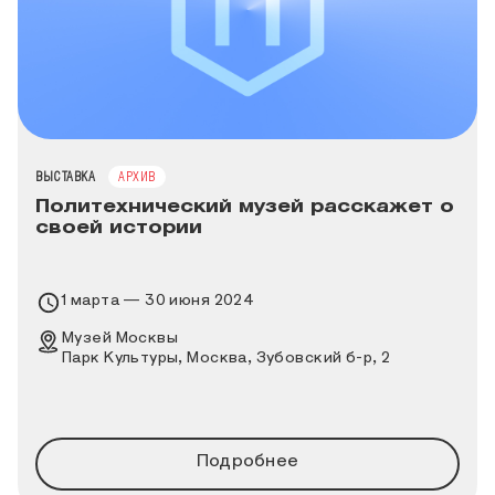
ТИП МЕРОПРИЯТИЯ
ВЫСТАВКА
АРХИВ
Политехнический музей расскажет о
своей истории
Время проведения выставки
1 марта — 30 июня 2024
Место проведения выставки
Музей Москвы
Парк Культуры, Москва, Зубовский б-р, 2
Подробнее