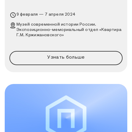
Время проведения выставки
9 февраля — 7 апреля 2024
Место проведения выставки
Музей современной истории России.
Экспозиционно-мемориальный отдел «Квартира
Г.М. Кржижановского»
м. «Новокузнецкая», Садовническая улица, дом
30, строение 1
Узнать больше