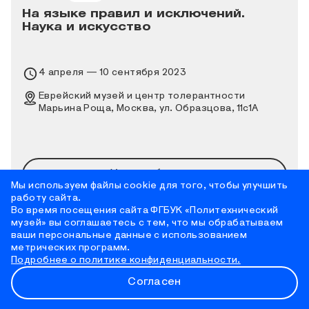
На языке правил и исключений.
Наука и искусство
Время проведения выставки
4 апреля — 10 сентября 2023
Место проведения выставки
Еврейский музей и центр толерантности
Марьина Роща, Москва, ул. Образцова, 11с1А
Узнать больше
Мы используем файлы cookie для того, чтобы улучшить
работу сайта.
Во время посещения сайта ФГБУК «Политехнический
музей» вы соглашаетесь с тем, что мы обрабатываем
ваши персональные данные с использованием
метрических программ.
Подробнее о политике конфиденциальности.
Согласен