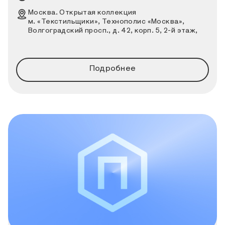
Место проведения выставки
Москва. Открытая коллекция
м. «Текстильщики», Технополис «Москва»,
Волгоградский просп., д. 42, корп. 5, 2-й этаж,
вход через КПП № 7 и КПП № 1 по заранее
оформленному пропуску, далее вход «А»
Подробнее