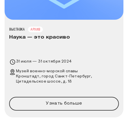
ТИП МЕРОПРИЯТИЯ
ВЫСТАВКА
АРХИВ
Наука — это красиво
Время проведения выставки
31 июля — 31 октября 2024
Место проведения выставки
Музей военно-морской славы
Кронштадт, город Санкт-Петербург,
Цитадельское шоссе, д. 18
Узнать больше