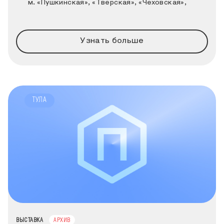
м. «Пушкинская», «Тверская», «Чеховская»,
Тверская ул., д. 21, стр. 1
Узнать больше
ТУЛА
ТИП МЕРОПРИЯТИЯ
ВЫСТАВКА
АРХИВ