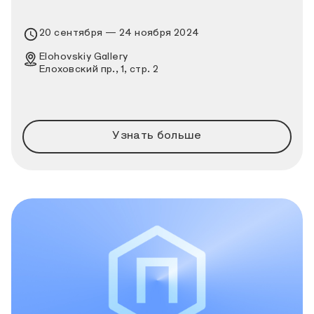
Время проведения выставки
20 сентября — 24 ноября 2024
Место проведения выставки
Elohovskiy Gallery
Елоховский пр., 1, стр. 2
Узнать больше