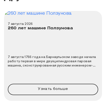
7 августа 2026
260 лет машине Ползунова
7 августа 1766 года на Барнаульском заводе начала
работу первая в мире двухцилиндровая паровая
машина, сконструированная русским инженером-
теплотехником Иваном Ивановичем Ползуновым. К
этой дате Политехнический музей совместно с
порталом «Узнай Москву» подготовили новый
познавательный квиз.
Узнать больше