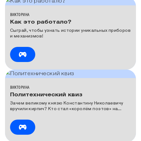
КАТЕГОРИЯ МЕДИА
ВИКТОРИНА
Как это работало?
Сыграй, чтобы узнать истории уникальных приборов
и механизмов!
КАТЕГОРИЯ МЕДИА
ВИКТОРИНА
Политехнический квиз
Зачем великому князю Константину Николаевичу
вручили кирпич? Кто стал «королём поэтов» на
«поэтическом батле» в Политехническом музее?
Что было вырезано цензурой в советском фильме
«Застава Ильича»?