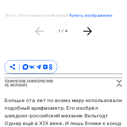
Фото: Политехнический музей
Купить изображение
Текущая страница слайдера
Всего страниц слайдера
1
/
4
ТЕХНИЧЕСКИЕ ХАРАКТЕРИСТИКИ
ОБ ЭКСПОНАТЕ
Больше ста лет по всему миру использовали
подобный арифмометр. Его изобрёл
шведско-российский механик Вильгодт
Однер ещё в XIX веке. И лишь ближе к концу