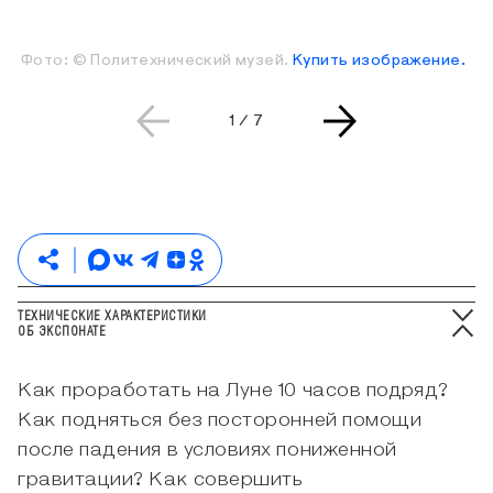
Фото: © Политехнический музей.
Купить изображение.
Текущая страница слайдера
Всего страниц слайдера
1
/
7
ТЕХНИЧЕСКИЕ ХАРАКТЕРИСТИКИ
ОБ ЭКСПОНАТЕ
Как проработать на Луне 10 часов подряд?
Как подняться без посторонней помощи
после падения в условиях пониженной
гравитации? Как совершить