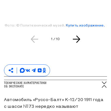
Фото: © Политехнический музей.
Купить изображение.
Текущая страница слайдера
Всего страниц слайдера
1
/
10
ТЕХНИЧЕСКИЕ ХАРАКТЕРИСТИКИ
ОБ ЭКСПОНАТЕ
Автомобиль «Руссо-Балт» К-12/20 1911 года
с шасси №73 нередко называют