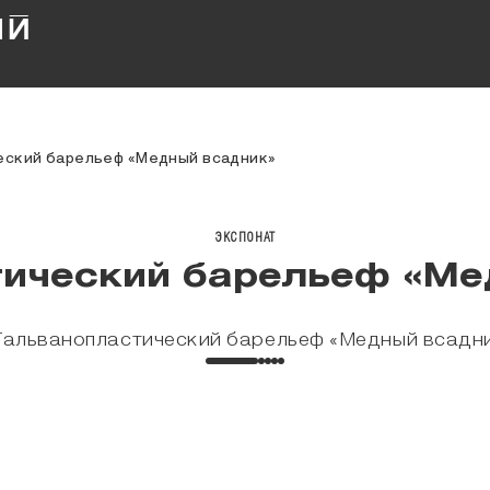
еский барельеф «Медный всадник»
ЭКСПОНАТ
тический барельеф «Ме