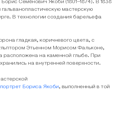
Борис Семёнович Якоби (1801–1874). В 1838
ил гальванопластическую мастерскую
урге. В технологии создания барельефа
рона гладкая, коричневого цвета, с
кульптором Этьенном Морисом Фальконе,
па расположена на каменной глыбе. При
охранились на внутренней поверхности.
мастерской
и
портрет Бориса Якоби
, выполненный в той