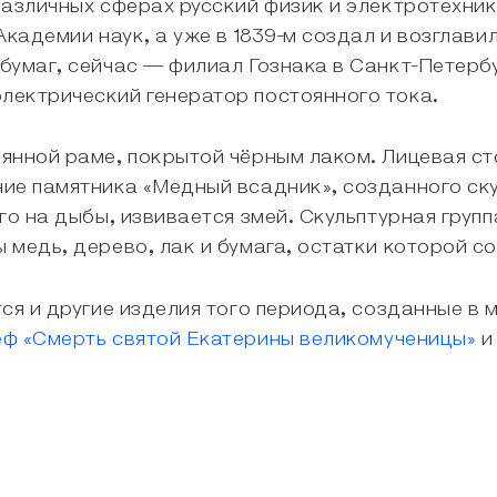
азличных сферах русский физик и электротехник 
Академии наук, а уже в 1839-м создал и возглав
бумаг, сейчас — филиал Гознака в Санкт-Петерб
лектрический генератор постоянного тока.
янной раме, покрытой чёрным лаком. Лицевая сто
ние памятника «Медный всадник», созданного с
го на дыбы, извивается змей. Скульптурная груп
медь, дерево, лак и бумага, остатки которой с
ся и другие изделия того периода, созданные в 
еф «Смерть святой Екатерины великомученицы»