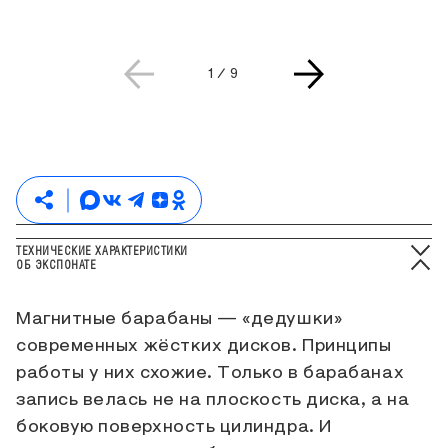
Текущая страница слайдера
Всего страниц слайдера
1
/
9
ТЕХНИЧЕСКИЕ ХАРАКТЕРИСТИКИ
ОБ ЭКСПОНАТЕ
Магнитные барабаны — «дедушки»
современных жёстких дисков. Принципы
работы у них схожие. Только в барабанах
запись велась не на плоскость диска, а на
боковую поверхность цилиндра. И