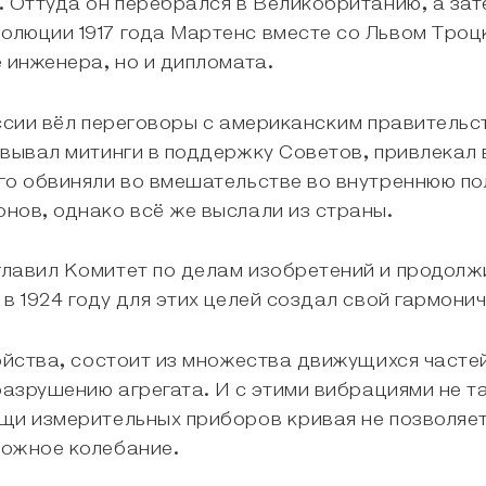
. Оттуда он перебрался в Великобританию, а зат
юции 1917 года Мартенс вместе со Львом Троцки
 инженера, но и дипломата.
оссии вёл переговоры с американским правительс
овывал митинги в поддержку Советов, привлекал 
го обвиняли во вмешательстве во внутреннюю по
нов, однако всё же выслали из страны.
главил Комитет по делам изобретений и продолж
в 1924 году для этих целей создал свой гармони
ойства, состоит из множества движущихся часте
разрушению агрегата. И с этими вибрациями не т
щи измерительных приборов кривая не позволяет 
ложное колебание.