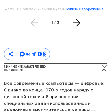
Фото: © Политехнический музей.
Купить изображение.
Текущая страница слайдера
Всего страниц слайдера
1
/
3
ТЕХНИЧЕСКИЕ ХАРАКТЕРИСТИКИ
ОБ ЭКСПОНАТЕ
Все современные компьютеры — цифровые.
Однако до конца 1970-х годов наряду с
цифровой техникой при решении
специальных задач использовались и
аналоговые вычислительные машины —