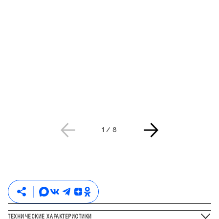
Текущая страница слайдера
Всего страниц слайдера
1
/
8
ТЕХНИЧЕСКИЕ ХАРАКТЕРИСТИКИ