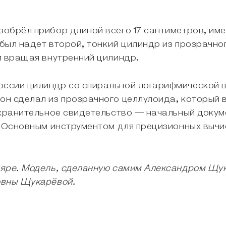
обрёл прибор длиной всего 17 сантиметров, име
был надет второй, тонкий цилиндр из прозрачног
и вращая внутренний цилиндр.
ссии цилиндр со спиральной логарифмической ш
н сделал из прозрачного целлулоида, который в
хранительное свидетельство — начальный докуме
. Основным инструментом для прецизионных выч
яре. Модель, сделанную самим Александром Щука
овны Щукарёвой.