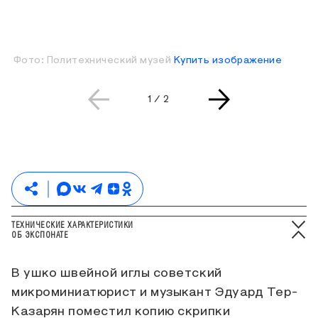
Фото: Политехнический музей
Купить изображение
Текущая страница слайдера
Всего страниц слайдера
1
/
2
ТЕХНИЧЕСКИЕ ХАРАКТЕРИСТИКИ
ОБ ЭКСПОНАТЕ
В ушко швейной иглы советский
микроминиатюрист и музыкант Эдуард Тер-
Казарян поместил копию скрипки